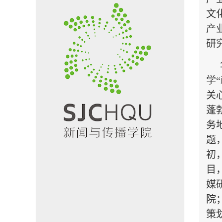
文
产
研
学
关
蓬
务
题
初
目
媒
院
策