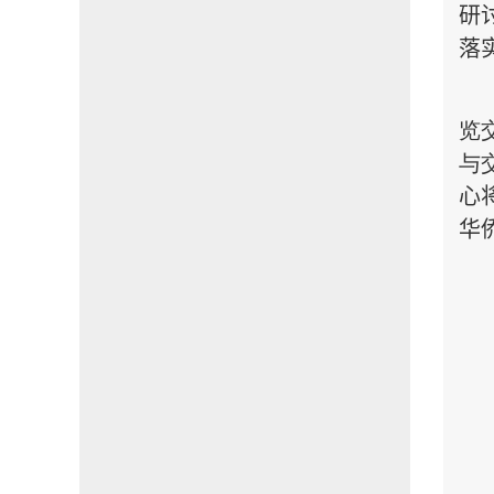
研
落
览
与
心
华