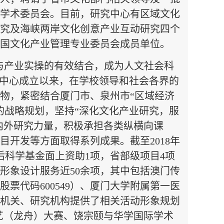
学术委员会。目前，研究中心有区域文化
究及海峡两岸文化创意产业互动研究四个
国文化产业管理专业委员会成员单位。
与产业实操的有效结合，成为人文社会科
自中心成立以来，在学校领导和社会各界的
物，紧密结合厦门市、泉州市“区域经济
的战略规划，坚持“深化文化产业研究，服
校内外研究力量，积极承担各类纵横向课
目开发等方面取得系列成果。截至
2018
年
后科学基金面上资助
1
项，省部级项目
4
项
形象设计服务近
50
余项，其中包括澳门传
股票代码
600549
）、厦门大学附属第一医
机关、研究机构提供了相关活动形象规划
艺（龙舟）大赛、饶宗颐与华学国际学术