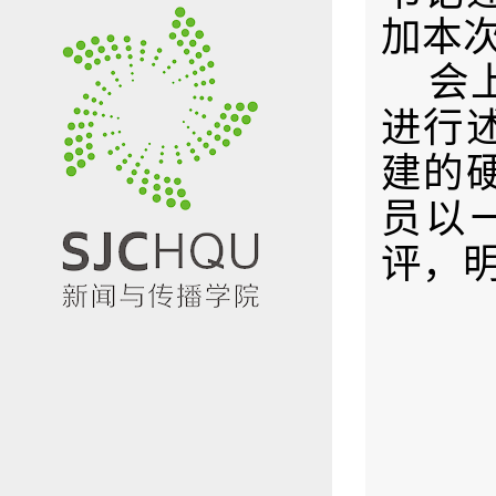
加本
会
进行
建的
员以
评，