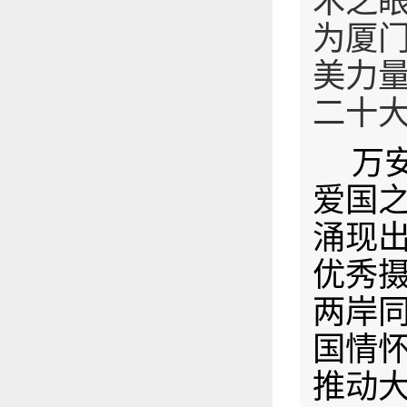
术之
为厦
美力
二十
万
爱国
涌现
优秀
两岸
国情怀
推动