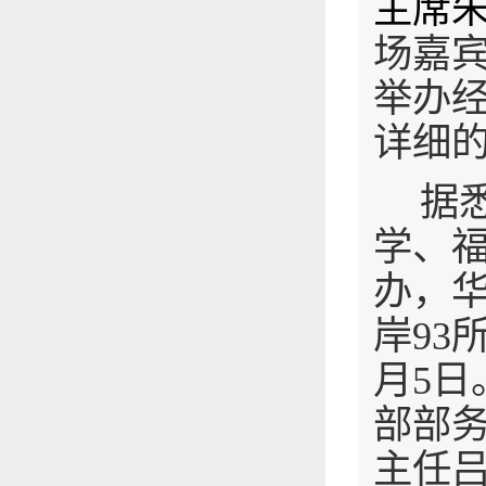
主席
场嘉
举办
详细
据
学
、
办，
岸
93
月5
部部
主任